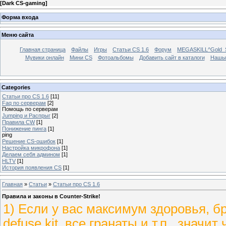
[
Dark CS-gaming
]
Форма входа
Меню сайта
Главная страница
Файлы
Игры
Статьи CS 1.6
Форум
MEGASKILL^Gold_Se
Мувики онлайн
Мини CS
Фотоальбомы
Добавить сайт в каталоги
Нашы
Categories
Статьи про CS 1.6
[11]
Faq по серверам
[2]
Помощь по серверам
Jumping и Распрыг
[2]
Правила CW
[1]
Понижение пинга
[1]
ping
Решение CS-ошибок
[1]
Настройка микрофона
[1]
Делаем себя админом
[1]
HLTV
[1]
История появления CS
[1]
Главная
»
Статьи
»
Статьи про CS 1.6
Правила и законы в Counter-Strike!
1) Если у вас максимум здоровья, бро
defuse kit, все гранаты и т.п., значи