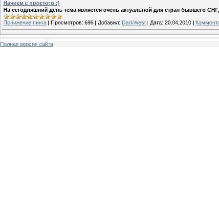
Начнем с простого :)
На сегодняшний день тема является очень актуальной для стран бывшего СНГ, г
Понижение пинга
|
Просмотров:
696
|
Добавил:
DarkWest
|
Дата:
20.04.2010
|
Коммента
Полная версия сайта