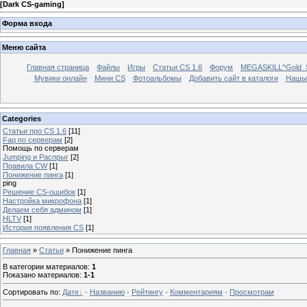
[
Dark CS-gaming
]
Форма входа
Меню сайта
Главная страница
Файлы
Игры
Статьи CS 1.6
Форум
MEGASKILL^Gold_Se
Мувики онлайн
Мини CS
Фотоальбомы
Добавить сайт в каталоги
Нашы
Categories
Статьи про CS 1.6
[11]
Faq по серверам
[2]
Помощь по серверам
Jumping и Распрыг
[2]
Правила CW
[1]
Понижение пинга
[1]
ping
Решение CS-ошибок
[1]
Настройка микрофона
[1]
Делаем себя админом
[1]
HLTV
[1]
История появления CS
[1]
Главная
»
Статьи
» Понижение пинга
В категории материалов
:
1
Показано материалов
:
1-1
Сортировать по
:
Дате
·
Названию
·
Рейтингу
·
Комментариям
·
Просмотрам