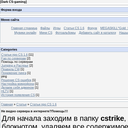
[
Dark CS-gaming
]
Форма входа
Меню сайта
Главная страница
Файлы
Игры
Статьи CS 1.6
Форум
MEGASKILL^Gold_Se
Мувики онлайн
Мини CS
Фотоальбомы
Добавить сайт в каталоги
Нашы
Categories
Статьи про CS 1.6
[11]
Faq по серверам
[2]
Помощь по серверам
Jumping и Распрыг
[2]
Правила CW
[1]
Понижение пинга
[1]
ping
Решение CS-ошибок
[1]
Настройка микрофона
[1]
Делаем себя админом
[1]
HLTV
[1]
История появления CS
[1]
Главная
»
Статьи
»
Статьи про CS 1.6
Не видно сервера в интернете?Помощь!!!
Для начала заходим в папку
cstrike
,
блокнотом, удаляем все содержимое