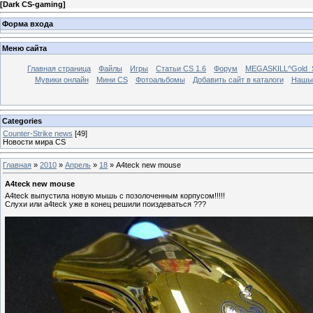
[
Dark CS-gaming
]
Форма входа
Меню сайта
Главная страница
Файлы
Игры
Статьи CS 1.6
Форум
MEGASKILL^Gold_Se
Мувики онлайн
Мини CS
Фотоальбомы
Добавить сайт в каталоги
Нашы
Categories
Counter-Strike news
[49]
Новости мира CS
Главная
»
2010
»
Апрель
»
18
» A4teck new mouse
A4teck new mouse
A4teck выпустила новую мышь с позолоченным корпусом!!!!!
Слухи или a4teck уже в конец решили поиздеваться ???