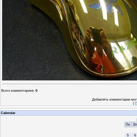
Всего комментариев
:
0
Добавлять комментарии могу
[
Р
Calendar
Пн
Вт
5
6